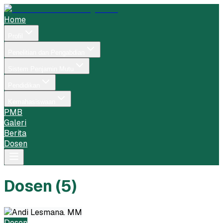
Home
Profil
Penelitian dan Pengabdian
Sistem Penjamin Mutu
Pendidikan
Kemahasiswaan
PMB
Galeri
Berita
Dosen
Toggle menu
Dosen
(
5
)
Dosen